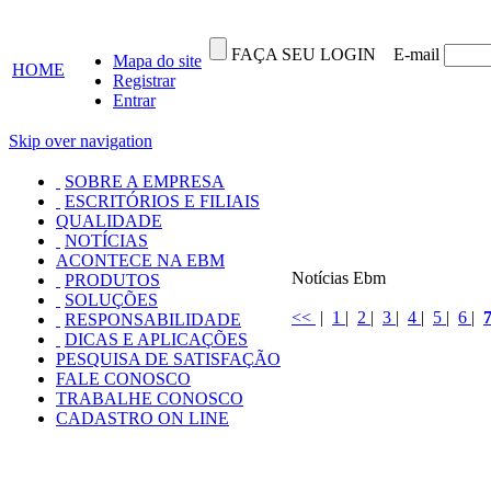
FAÇA SEU LOGIN
E-mail
Mapa do site
HOME
Registrar
Entrar
Skip over navigation
SOBRE A EMPRESA
ESCRITÓRIOS E FILIAIS
QUALIDADE
NOTÍCIAS
ACONTECE NA EBM
Notícias Ebm
PRODUTOS
SOLUÇÕES
<<
|
1
|
2
|
3
|
4
|
5
|
6
|
RESPONSABILIDADE
DICAS E APLICAÇÕES
PESQUISA DE SATISFAÇÃO
FALE CONOSCO
TRABALHE CONOSCO
CADASTRO ON LINE